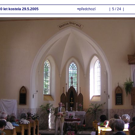
0 let kostela 29.5.2005
<
předchozí
| 5 / 24 |