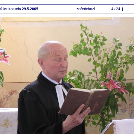
0 let kostela 29.5.2005
<
předchozí
| 4 / 24 |